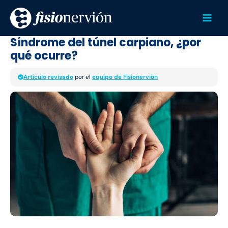
Ir
Mai
al
Men
contenido
Síndrome del túnel carpiano, ¿por
qué ocurre?
Artículo revisado
por el
equipo de Fisionervión