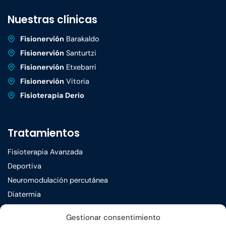
Nuestras clínicas
Fisionervión
Barakaldo
Fisionervión
Santurtzi
Fisionervión
Etxebarri
Fisionervión
Vitoria
Fisioterapia Derio
Tratamientos
Fisioterapia Avanzada
Deportiva
Neuromodulación percutánea
Diatermia
Terapia manual
Gestionar consentimiento