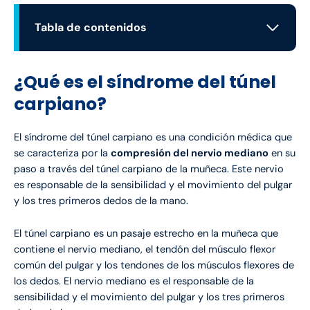
Tabla de contenidos
¿Qué es el síndrome del túnel carpiano?
Causas comunes del síndrome del túnel carpiano
Túnel carpiano y uso del ordenador, ¿existe
¿Qué es el síndrome del túnel
relación?
carpiano?
Cómo saber si tengo el síndrome del túnel
carpiano: síntomas y diagnóstico
El síndrome del túnel carpiano es una condición médica que
Tratamiento de fisioterapia en el túnel carpiano
se caracteriza por la
compresión del nervio mediano
en su
Consejos para una recuperación exitosa
paso a través del túnel carpiano de la muñeca. Este nervio
Preguntas frecuentes sobre el túnel carpiano
es responsable de la sensibilidad y el movimiento del pulgar
Cuándo operar el síndrome del túnel
y los tres primeros dedos de la mano.
carpiano
Cómo se cura el túnel carpiano sin cirugía
El túnel carpiano es un pasaje estrecho en la muñeca que
Diferencia entre tendinitis y síndrome del
contiene el nervio mediano, el tendón del músculo flexor
túnel carpiano
común del pulgar y los tendones de los músculos flexores de
los dedos. El nervio mediano es el responsable de la
sensibilidad y el movimiento del pulgar y los tres primeros