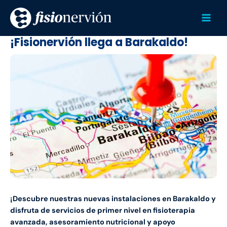
Ir
Mai
al
Men
contenido
¡Fisionervión llega a Barakaldo!
¡Descubre nuestras nuevas instalaciones en Barakaldo y
disfruta de servicios de primer nivel en fisioterapia
avanzada, asesoramiento nutricional y apoyo