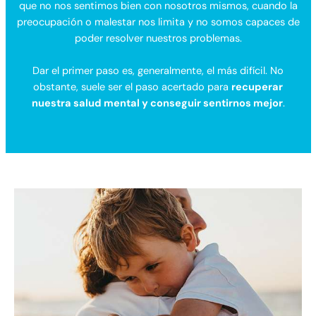
que no nos sentimos bien con nosotros mismos, cuando la
preocupación o malestar nos limita y no somos capaces de
poder resolver nuestros problemas.
Dar el primer paso es, generalmente, el más difícil. No
obstante, suele ser el paso acertado para
recuperar
nuestra salud mental y conseguir sentirnos mejor
.