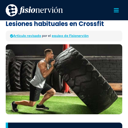
Ir
Mai
al
Men
contenido
Lesiones habituales en Crossfit
Artículo revisado
por el
equipo de Fisionervión